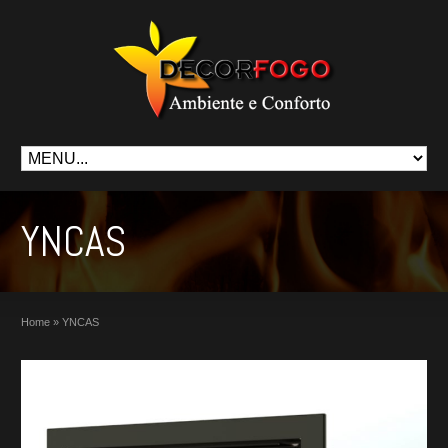
YNCAS
Home
»
YNCAS