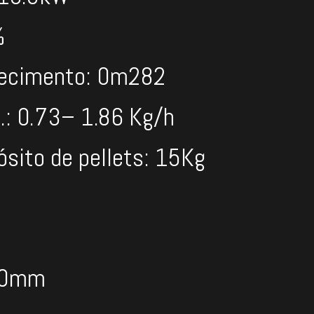
%
uecimento: 0m282
: 0.73– 1.86 Kg/h
sito de pellets: 15Kg
530mm