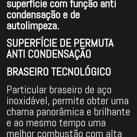
superfície
com
função anti
condensação
e
de
autolimpeza
.
SUPERFÍCIE DE PERMUTA
ANTI CONDENSAÇÃO
BRASEIRO TECNOLÓGICO
Particular braseiro
de aço
inoxidável,
permite obter
uma
chama
panorâmica e brilhante
e
ao mesmo
tempo
uma
melhor combustão
com
alta