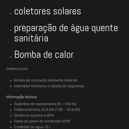
coletores solares
preparação de água quente
sanitária
Bomba de calor
Sistema inclui
bomba de circulação altamente eficiente
interruptor hidráulico e válvula de segurança
Informação técnica
Superfície de aquecimento 80 – 350 m2
Potência térmica 26,9 kW (7,86 – 26,9 kW)
Eficiência superior a 90%
Saída de gases de combustão Ø 80
Conteúdo de água 72 l